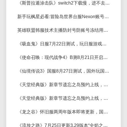
《斯普拉遁涂击队》switch2下载慢，进不去解决方法
新手玩枫星必看:冒险岛世界台服Nexon账号注册全流程
英雄联盟韩服技术主播防封号防账号冻结用什么加速器好？lol韩服专用加速器推荐
《吸血鬼》日服7月22日测试，玩日服游戏加速器推荐
《使命召唤：现代战争4》B测8月21日开启，玩cod游戏卡顿用什么加速器
《仙境传说3》国服8月27日测试，国外玩国服游戏推荐性价比高的
《天堂经典版》新章节遗忘之岛预约上线，天堂经典版独享IP推荐
《天堂经典版》新章节遗忘之岛预约上线，天堂经典版独享IP推荐
《龙之谷》怀旧服两周年版本即将更新，国外玩国服游戏加速器推荐
《流放之路》7月25日更新3.29版本“全焰之咒”，玩《流放之路》好用的加速器推荐