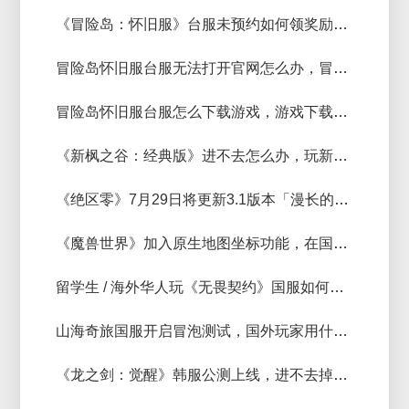
《冒险岛：怀旧服》台服未预约如何领奖励，《冒险岛：怀旧服》台服加速器推荐
冒险岛怀旧服台服无法打开官网怎么办，冒险岛经典版官网是什么
冒险岛怀旧服台服怎么下载游戏，游戏下载和领取免费账号教程
《新枫之谷：经典版》进不去怎么办，玩新枫之谷经典版用什么加速器好？
《绝区零》7月29日将更新3.1版本「漫长的告别」，海外玩《绝区零》国服进不去怎么办？
《魔兽世界》加入原生地图坐标功能，在国外玩《魔兽世界》国服延迟低的加速器
留学生 / 海外华人玩《无畏契约》国服如何避免风控，低延迟稳定加速器推荐
山海奇旅国服开启冒泡测试，国外玩家用什么加速器能玩？
《龙之剑：觉醒》韩服公测上线，进不去掉线延迟高怎么办？