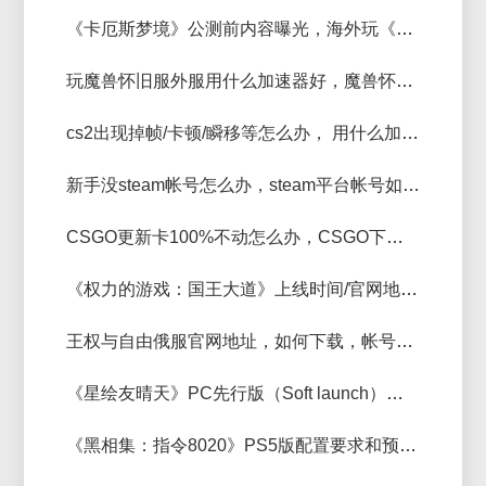
《卡厄斯梦境》公测前内容曝光，海外玩《卡厄斯梦境》国服加速器分享
玩魔兽怀旧服外服用什么加速器好，魔兽怀旧服延迟低的加速器推荐
cs2出现掉帧/卡顿/瞬移等怎么办， 用什么加速器比较好
新手没steam帐号怎么办，steam平台帐号如何注册和下载？
CSGO更新卡100%不动怎么办，CSGO下载更新卡住不动解决方法
《权力的游戏：国王大道》上线时间/官网地址/游戏下载/加速器推荐
王权与自由俄服官网地址，如何下载，帐号注册教程
《星绘友晴天》PC先行版（Soft launch）好玩吗，海外玩《星绘友晴天》加速器推荐
《黑相集：指令8020》PS5版配置要求和预下载时间