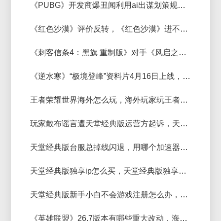
《PUBG》开发商爆丑闻利用ai出谋划策规避给《深海迷航》工作室奖金
《红色沙漠》评价反转，《红色沙漠》进不去，延迟高，卡顿用什么加速器
《刺客信条4：黑旗 重制版》对手《风启之旅》抢先体验，《风启之旅》加速器推荐
《逆水寒》“极境登峰”资料片4月16日上线，海外回国加速器推荐
王者荣耀世界海外怎么玩，海外玩家玩王者荣耀世界用什么加速器？
玩家散布谣言遭天堂经典版运营方起诉，天堂经典版进不去用什么加速器好？
天堂经典版台服总掉线闪退，用哪个加速器的独享ip好？
天堂经典版独享ip怎么买，天堂经典版独享家庭静态ip购买方法
天堂经典版新手小白不会游戏注册怎么办，天堂经典版注册下载安全验证教程
《英雄联盟》26.7版本有哪些重大改动，海外玩lol国服新版本需要注意什么