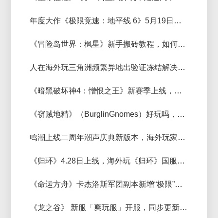
年度大作《极限竞速：地平线 6》5月19日正式上线，飙车卡顿加速器推荐
《冒险岛世界：枫星》新手搬砖教程，如何快速收益？
人在海外玩三角洲频繁异地出验证冻结解决方法
《暗黑破坏神4：憎恨之王》新赛季上线，好用的加速器推荐
《窃贼地精》（BurglinGnomes）好玩吗，窃贼地精多人联机卡顿用什么加速器？
鸣潮上线二周年潮声庆典新版本，海外玩家延迟高用什么加速器？
《归环》4.28日上线，海外玩《归环》国服加速器推荐
《命运方舟》卡杰洛斯军团副本新增“极限”模式，《命运方舟》好用的加速器推荐
《龙之谷》 新服「爽玩服」开服，同步更新春日爽玩季