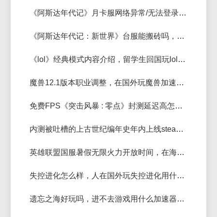
《阿斯达年代记》月卡服网络异常/无法登录/卡验证解决方法
《阿斯达年代记：新世界》台服能搬砖吗，《阿斯达年代记：新世界》多开搬砖加速器推荐
《lol》经典模式内容介绍，留学生回国玩lol国服用什么加速器好
魔兽12.1版本职业调整，在国外玩魔兽加速器推荐
免费FPS《突击风暴 : 零点》封测延迟高怎么办，用什么加速器不卡？
内测被吐槽的上古世纪编年史年内上线steam，上古世纪加速器推荐
英雄联盟国服暑假无限火力开放时间，在海外玩lol国服延迟低的加速器推荐
失控进化怎么样，人在国外玩失控进化用什么加速器好
遗忘之海好玩吗，进不去游戏用什么加速器好？