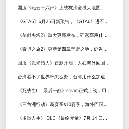
​国服《燕云十六声》上线杭州全域大地图，人在国外玩《燕云十六声》加速器推荐
《GTA6》6月25日新预告，《GTA6》进不去延迟高用什么加速器
《杀戮尖塔2》重大更新发布，延迟高用什么加速器
《泰坦之旅2》更新第四章荒野之地，延迟低好用的加速器推荐
国服《弧光猎人》首测开启，人在海外回国玩《弧光猎人》加速器推荐
台湾看不了世界杯怎么办，台湾用什么加速器能看央视影音世界杯？
《死或生6：最后一战》steam正式上线，用哪个加速器延迟低稳定？
《三角洲行动》新赛季s10赛季，海外回国玩《三角洲行动》国服加速器推荐
《多重人生》 DLC《最终变量》7月 14 日上线，《多重人生》加速器推荐