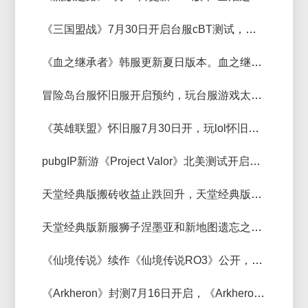
《三国盟战》7月30日开启台服cBT测试，玩台服游戏太卡怎么办？
《血之继承者》韩服更新夏日版本。血之继承者进不去游戏一直转圈解决方法
冒险岛台服怀旧服开启预约，玩台服游戏太卡怎么办？
《英雄联盟》怀旧服7月30日开，玩lol怀旧服用什么加速器好
pubgIP新游《Project Valor》北美测试开启，Project Valor主机进不去用什么加速器好
天堂经典版搬砖收益止跌回升，天堂经典版金币还会继续上涨吗
天堂经典版新服狮子涅墨亚和新地图遗忘之岛7月22日上线，防二次验证用什么独享IP好？
《仙境传说》续作《仙境传说RO3》公开，玩仙境传说加速器推荐
《Arkheron》封测7月16日开启，《Arkheron》进不去怎么办，用什么加速器好？