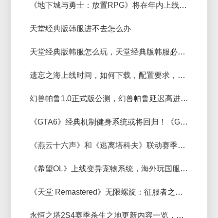
《地下城与勇士：放置RPG》将在年内上线，人在海外玩dnf国服加速器推荐
天堂经典版韩服进不去怎么办
天堂经典版韩服怎么玩，天堂经典版韩服必备加速器推荐
遗忘之海上线时间，如何下载，配置要求，加速器推荐
幻兽帕鲁1.0正式版公测，幻兽帕鲁延迟高进不去用什么加速器好？
《GTA6》经典机制健身系统或将回归！《GTA6》主机版加速器那个延迟低
《燕云十六声》和《逃离塔科夫》联动赛季7月10日开启，人在东南亚玩燕云国服
《希望OL》上线变异宠物系统，海外玩国服《希望OL》加速器推荐
《天堂 Remastered》无限螺旋：征服者之塔副本好玩吗，玩天堂韩服用什么加速器
永恒之塔2S4赛季杀生之地更新内容一览，玩永恒之塔2用什么加速器好？