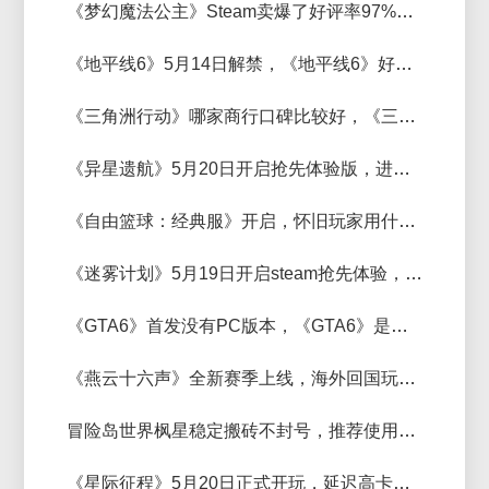
《梦幻魔法公主》Steam卖爆了好评率97%，《梦幻魔法公主》好用加速器推荐
《地平线6》5月14日解禁，《地平线6》好用的加速器推荐
《三角洲行动》哪家商行口碑比较好，《三角洲行动》商行口碑排名分析
《异星遗航》5月20日开启抢先体验版，进不去欧系好用的加速器推荐
《自由篮球：经典服》开启，怀旧玩家用什么加速器玩流畅
《迷雾计划》5月19日开启steam抢先体验，进不去，延迟高用什么加速器
《GTA6》首发没有PC版本，《GTA6》是单机还是需要联网？
《燕云十六声》全新赛季上线，海外回国玩国服《燕云十六声》用什么加速器好？
冒险岛世界枫星稳定搬砖不封号，推荐使用湾湾独享ip
《星际征程》5月20日正式开玩，延迟高卡顿的玩家用什么加速器好