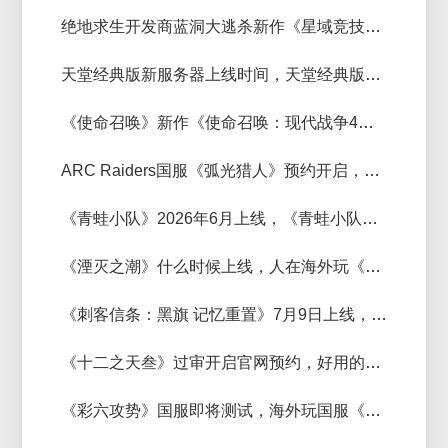
绝地求生开发商蓝洞大逃杀新作《星域竞技场》开启预约，那个加速器效果好
天堂经典版新服务器上线时间，天堂经典版新服搬砖收益怎么样？
《使命召唤》新作《使命召唤：现代战争4》即将亮相，使命召唤加速器推荐
ARC Raiders国服《弧光猎人》预约开启，海外玩国服《弧光猎人》加速器用那个好？
《青蛙小队》2026年6月上线，《青蛙小队》联机用什么加速器好
《湮灭之潮》什么时候上线，人在海外玩《湮灭之潮》加速器推荐
《刺客信条：黑旗 记忆重置》7月9日上线，《刺客信条：黑旗 记忆重置》进不去游戏怎么办？
《十二之天叁》过审开启官网预约，好用的加速器推荐
《彩六攻势》国服即将测试，海外玩国服《彩虹六号：攻势》延迟低的加速器推