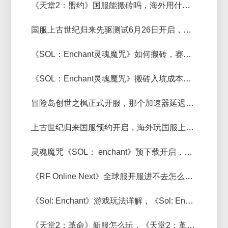
《天堂2：盟约》国服能搬砖吗，海外用什么加速器玩比较稳定
国服上古世纪归来先驱测试6月26日开启，免费稳定的回国加速器推荐
《SOL：Enchant灵魂魔咒》如何搬砖，赛博加速器稳定多开锁定收益
《SOL：Enchant灵魂魔咒》搬砖入坑成本，是不是大肉值不值搬
冒险岛创世之枫正式开服，那个加速器延迟低？
上古世纪归来国服预约开启，海外玩国服上古世纪归来加速器推荐
灵魂魔咒《SOL： enchant》预下载开启，一键免谷歌登录下载《SOL： enchant》客户端教程
《RF Online Next》全球服开服进不去怎么办，用什么加速器延迟低稳定
《Sol: Enchant》游戏玩法详解，《Sol: Enchant》进不去用什么加速器好？
《天堂2：革命》新服怎么玩，《天堂2：革命》独享IP加速器推荐