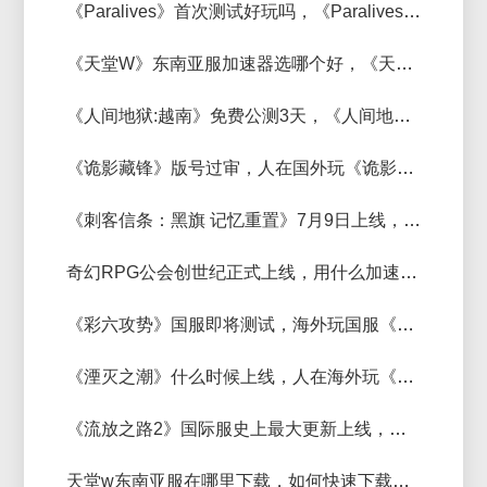
《Paralives》首次测试好玩吗，《Paralives》加速器推荐
《天堂W》东南亚服加速器选哪个好，《天堂W》东南亚服报错进不去解决方法
《人间地狱:越南》免费公测3天，《人间地狱:越南》延迟高用不过什么加速器好
《诡影藏锋》版号过审，人在国外玩《诡影藏锋》加速器推荐
《刺客信条：黑旗 记忆重置》7月9日上线，《刺客信条：黑旗 记忆重置》进不去用什么加速器好？
奇幻RPG公会创世纪正式上线，用什么加速器能玩？
《彩六攻势》国服即将测试，海外玩国服《彩虹六号：攻势》延迟低的加速器推
《湮灭之潮》什么时候上线，人在海外玩《湮灭之潮》加速器推荐
《流放之路2》国际服史上最大更新上线，《流放之路2》那个加速器延迟低
天堂w东南亚服在哪里下载，如何快速下载天堂w东南亚服？