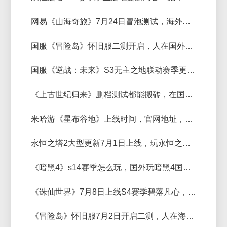
网易《山海奇旅》7月24日冒泡测试，海外玩国服《山海奇旅》那个加速器延迟低
国服《冒险岛》怀旧服二测开启，人在国外玩《冒险岛》怀旧服国服用什么加速器延迟低
国服《逆战：未来》S3无主之地联动赛季更新，在海外玩《逆战：未来》加速器推荐
《上古世纪归来》删档测试都能搬砖，在国外玩《上古世纪归来》用什么加速器好
米哈游《星布谷地》上线时间，官网地址，配置要求，加速器推荐
永恒之塔2大型更新7月1日上线，玩永恒之塔2用什么加速器延迟低？
《暗黑4》s14赛季怎么玩，国外玩暗黑4国服用什么加速器好？
《诛仙世界》7月8日上线S4赛季碧落凡心，人在国外玩诛仙世界国服加速器推荐
《冒险岛》怀旧服7月2日开启二测，人在海外玩《冒险岛》怀旧服加速器推荐