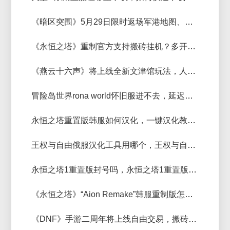
《暗区突围》5月29日限时返场军港地图、军港风暴模式，人在海外玩暗区突围加速器推荐
《永恒之塔》重制官方支持搬砖挂机？多开搬砖用什么加速器？
《燕云十六声》将上线全新文津馆玩法，人在国外玩《燕云十六声》用什么加速器？
冒险岛世界rona world怀旧服进不去，延迟高用什么加速器？
永恒之塔重置版韩服如何汉化，一键汉化教程来了
王权与自由俄服汉化工具用哪个，王权与自由俄服如何快速一键汉化？
永恒之塔1重置版封号吗，永恒之塔1重置版用什么加速器多开稳定
《永恒之塔》“Aion Remake”韩服重制版怎么玩，用什么加速器好？
《DNF》手游二周年将上线自由交易，搬砖党春天来了