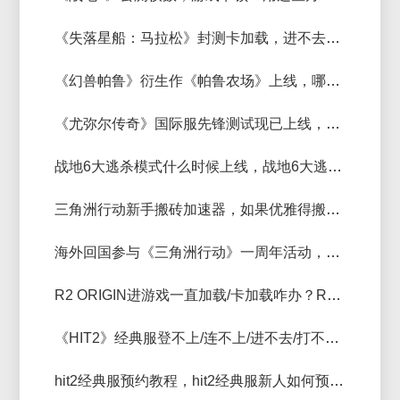
《失落星船：马拉松》封测卡加载，进不去游戏怎么解决？
​《幻兽帕鲁》衍生作《帕鲁农场》上线，哪个加速器支持加速
《尤弥尔传奇》国际服先锋测试现已上线，用什么加速器好？免费加速器推荐
战地6大逃杀模式什么时候上线，战地6大逃杀模式加速器推荐
三角洲行动新手搬砖加速器，如果优雅得搬砖？
海外回国参与《三角洲行动》一周年活动，用哪个加速器玩的比较流畅
R2 ORIGIN进游戏一直加载/卡加载咋办？R2 ORIGIN加载跟卡顿解决方法
《HIT2》经典服登不上/连不上/进不去/打不开解决方法
hit2经典服预约教程，hit2经典服新人如何预约？