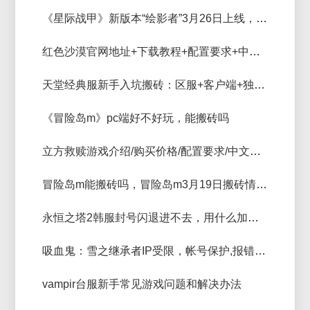
《星际战甲》新版本“绘影者”3月26日上线，更新慢卡更新用什么加速器好！
红色沙漠官网地址+下载教程+配置要求+中文支持+加速器推荐
天堂经典服新手入坑搬砖：区服+客户端+独享ip+游戏教程
《冒险岛m》pc端好不好玩，能搬砖吗
立方救赎游戏介绍/购买价格/配置要求/中文支持/加速器推荐
冒险岛m能搬砖吗，冒险岛m3月19日搬砖情况分享
永恒之塔2韩服封号闪退进不去，用什么加速器独享ip好
吸血鬼：雪之继承者IP受限，帐号保护,报错解决方法
vampir台服新手常见游戏问题和解决办法