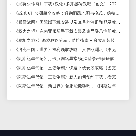
《尤弥尔传奇》下载+汉化+多开搬砖教程（图文） 2025-02-21
《战地 6》公测超全攻略：透彻洞悉地图与模式，稳稳操胜战场胜券 2025-08-07
《暴雪战网》国际版下载安装以及账号的注册和登录教程 2025-07-29
《权力之望》东南亚服新手下载安装及账号登录注册教程 2025-07-31
《泰坦之旅2》游戏攻略分享，避坑指南 + 高效刷装技巧，萌新也能快速解锁神级战力！ 2025-08-06
《洛克王国：世界》福利领取攻略，人在欧洲玩《洛克王国：世界》加速器推荐 2026-03-26
《阿斯达年代记》月卡服网络异常/无法登录/卡验证解决方法 2026-07-14
《阿斯达年代记：三强争霸》快速下载安装攻略（图文详解） 2024-04-23
《阿斯达年代记：三强争霸》新人如何预约下载，看完就明白 2024-04-11
《阿斯达年代记：新世界》台服能搬砖吗，《阿斯达年代记：新世界》多开搬砖加速器推荐 2026-07-13