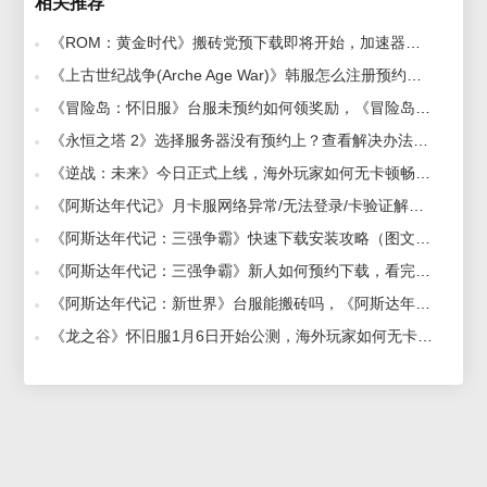
相关推荐
《ROM：黄金时代》搬砖党预下载即将开始，加速器必看分享 2025-08-11
《上古世纪战争(Arche Age War)》韩服怎么注册预约，赛博加速器抢先支持提前预订 2023-01-11
《冒险岛：怀旧服》台服未预约如何领奖励，《冒险岛：怀旧服》台服加速器推荐 2026-07-30
《永恒之塔 2》选择服务器没有预约上？查看解决办法及账号注册教程 2025-10-17
《逆战：未来》今日正式上线，海外玩家如何无卡顿畅玩国服？用什么加速器好 2026-01-13
《阿斯达年代记》月卡服网络异常/无法登录/卡验证解决方法 2026-07-14
《阿斯达年代记：三强争霸》快速下载安装攻略（图文详解） 2024-04-23
《阿斯达年代记：三强争霸》新人如何预约下载，看完就明白 2024-04-11
《阿斯达年代记：新世界》台服能搬砖吗，《阿斯达年代记：新世界》多开搬砖加速器推荐 2026-07-13
《龙之谷》怀旧服1月6日开始公测，海外玩家如何无卡顿畅玩？好用稳定加速器推荐 2026-01-06