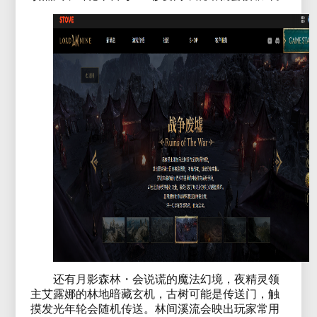
还有月影森林・会说谎的魔法幻境，夜精灵领
主艾露娜的林地暗藏玄机，古树可能是传送门，触
摸发光年轮会随机传送。林间溪流会映出玩家常用