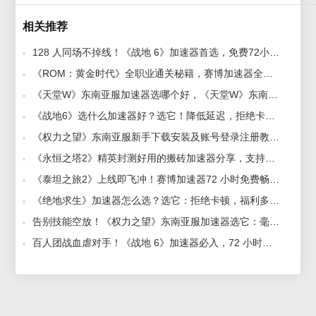
相关推荐
128 人同场不掉线！《战地 6》加速器首选，免费72小时畅玩福利 2025-08-04
《ROM：黄金时代》全职业通关秘籍，赛博加速器全程护航，技能释放丝滑拉满 2025-08-06
《天堂W》东南亚服加速器选哪个好，《天堂W》东南亚服报错进不去解决方法 2026-06-01
《战地6》选什么加速器好？选它！降低延迟，拒绝卡顿 2025-08-04
《权力之望》东南亚服新手下载安装及账号登录注册教程 2025-07-31
《永恒之塔2》精英封测好用的搬砖加速器分享，支持多开搬砖加速器推荐 2025-09-19
《泰坦之旅2》上线即飞冲！赛博加速器72 小时免费畅玩，神话战场无延迟 2025-08-06
《绝地求生》加速器怎么选？选它：拒绝卡顿，福利多多 2025-07-31
告别技能空放！《权力之望》东南亚服加速器选它：毫秒级响应，60 种流派连招丝滑到尖叫 2025-07-31
百人团战血虐对手！《战地 6》加速器必入，72 小时免费封神局局有 2025-08-04