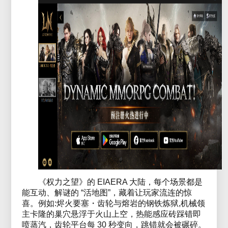
《权力之望》的 EIAERA 大陆，每个场景都是
能互动、解谜的 “活地图”，藏着让玩家流连的惊
喜。例如:烬火要塞・齿轮与熔岩的钢铁炼狱,机械领
主卡隆的巢穴悬浮于火山上空，热能感应砖踩错即
喷蒸汽，齿轮平台每 30 秒变向，跳错就会被碾碎。