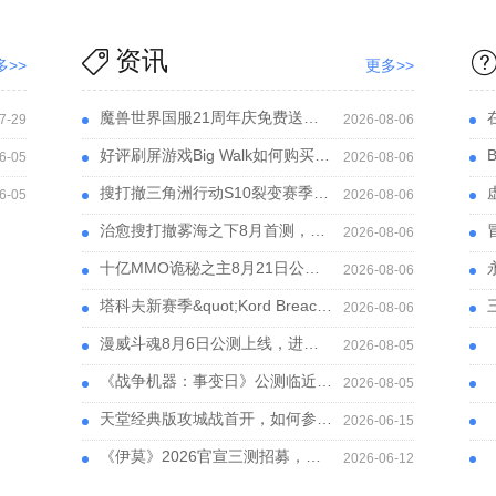
资讯
多>>
更多>>
魔兽世界国服21周年庆免费送坐骑，海外回国打团卡顿掉线咋办
在
7-29
2026-08-06
好评刷屏游戏Big Walk如何购买联机，Big Walk联机掉线延迟高解决方案
B
6-05
2026-08-06
搜打撤三角洲行动S10裂变赛季攻略，国外玩三角洲联机卡顿解决方法
虚幻
6-05
2026-08-06
治愈搜打撤雾海之下8月首测，国外玩雾海之下国服联机指南
冒
2026-08-06
十亿MMO诡秘之主8月21日公测，海外玩诡秘之主联机优化提前看
永
2026-08-06
塔科夫新赛季&quot;Kord Breach&quot;上线，玩塔科夫延迟高用什么加速器？
三
2026-08-06
漫威斗魂8月6日公测上线，进不去游戏联机怕卡解决方法
《
2026-08-05
《战争机器：事变日》公测临近，联机用什么加速组队更稳
《
2026-08-05
天堂经典版攻城战首开，如何参与教程分享
《
2026-06-15
《伊莫》2026官宣三测招募，《伊莫》进不去用什么加速器好
《
2026-06-12