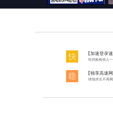
【加速登录速
吃鸡捡枪快人一
【独享高速网
绝地求生不再网