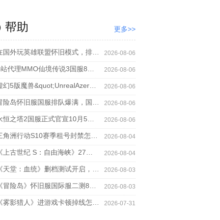
帮助
更多>>
国外玩英雄联盟怀旧模式，排位团战延迟高用什么加速器
2026-08-06
站代理MMO仙境传说3国服8月27日首测，海外回国玩网络卡怎么解决
2026-08-06
5版魔兽&quot;UnrealAzeroth&quot;8月15上线，玩魔兽联机延迟高卡顿怎么办？
2026-08-06
险岛怀旧服国服排队爆满，国外玩冒险岛怀旧服国服加速器救场
2026-08-06
恒之塔2国服正式官宣10月5日上线，海外玩aion2加速器推荐
2026-08-06
角洲行动S10赛季租号封禁怎么办，海外玩三角洲加速器哪个好用？
2026-08-04
上古世纪 S：自由海峡》27年正式上线，免费加速器推荐
2026-08-04
天堂：血统》删档测试开启，海外回国好用的加速器推荐
2026-08-03
冒险岛》怀旧服国际服二测8月4日开启，玩冒险岛国际服加速器推荐
2026-08-03
雾影猎人》进游戏卡顿掉线怎么办，海外玩《雾影猎人》国服好用的加速器推荐
2026-07-31