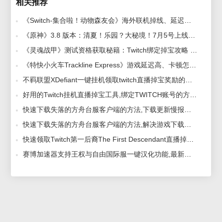
相关推荐
《Switch-集合啦！动物森友会》海外联机掉线、延迟高？解决办法来了 2025-08-21
《原神》3.8 版本：清夏！乐园？大秘境！7月5号上线。海外回国无法更新游戏怎么办？进不去游戏的解决方法· 2023-07-03
《灵魂战甲》测试资格获取秘籍：Twitch绑定掉宝攻略 2025-04-21
《特快小火车Trackline Express》游戏延迟高、卡顿怎么办，详细解决方法 2024-04-17
不羁联盟XDefiant一键挂机领取twitch直播掉宝奖励的方法 2024-05-22
好用的Twitch挂机直播掉宝工具,绑定TWITCH账号的方法 2024-07-02
快速下载失落的方舟台服客户端的方法,下载更新慢报错的看这里 2024-05-27
快速下载失落的方舟台服客户端的方法,解决游戏下载慢问题 2024-05-28
快速领取Twitch第一后裔The First Descendant直播掉宝奖励的方法 2024-07-02
赛博加速器支持王权与自由国际服一键汉化功能,最新汉化补丁下载方法 2024-09-29