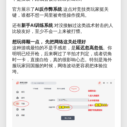
官方展示了
AI反作弊系统
这点对竞技类玩家挺关
键，谁都不想一局里被奇怪操作搅局。
还有
新手AI训练系统
对没接触过这类战术射击的人
比较友好，至少不会一上来被打懵。
想玩得顺一点， 先把网络这关处理好
这种游戏最怕的不是手感差，是
延迟忽高忽低
。你
明明已经开枪，后来啊过了半拍才判定，或者切角
时一卡，直接白给，真的很影响心态。特别是海外
服玩家回国服的时候，网络波动更容易把体验拉
垮。