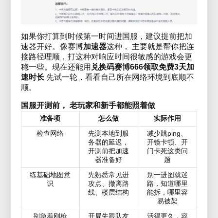
如果你打算到时候第一时间进国服，建议提前把加
速器开好。像赛博
加速器
这种， 主要就是帮你把连
接路径理顺，打这种对响应时间很敏感的游戏会更
稳一些。现在还能用
兑换码赛博666领取免费3天加
速时长
先试一轮，看看自己所在网络环境到底顺不
顺。
国服开测前， 老玩家和新手都能照着做
准备项
怎么做
实际作用
检查网络
先测本地到服
减少跳ping、
务器的延迟，
开镜卡顿、开
开测前把加速
门卡死这类问
器准备好
题
练基础地图意
先熟悉常见进
别一进图就迷
识
攻点、撤离路
路，知道哪里
线、楼层结构
能拆，哪里容
易被架
别急着刚枪
开局先跟队友
活得更久，容