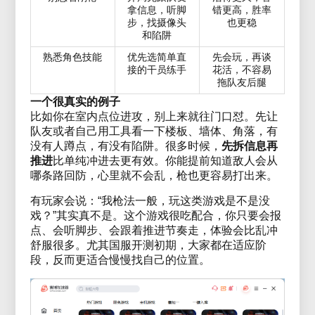
拿信息，听脚
错更高，胜率
步，找摄像头
也更稳
和陷阱
熟悉角色技能
优先选简单直
先会玩，再谈
接的干员练手
花活，不容易
拖队友后腿
一个很真实的例子
比如你在室内点位进攻，别上来就往门口怼。先让
队友或者自己用工具看一下楼板、墙体、角落，有
没有人蹲点，有没有陷阱。很多时候，
先拆信息再
推进
比单纯冲进去更有效。你能提前知道敌人会从
哪条路回防，心里就不会乱，枪也更容易打出来。
有玩家会说：“我枪法一般，玩这类游戏是不是没
戏？”其实真不是。这个游戏很吃配合，你只要会报
点、会听脚步、会跟着推进节奏走，体验会比乱冲
舒服很多。尤其国服开测初期，大家都在适应阶
段，反而更适合慢慢找自己的位置。