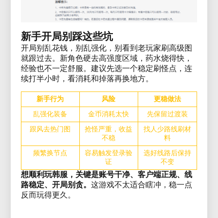
新手开局别踩这些坑
开局别乱花钱，别乱强化，别看到老玩家刷高级图
就跟过去。新角色硬去高强度区域，药水烧得快，
经验也不一定舒服。建议先选一个稳定刷怪点，连
续打半小时，看消耗和掉落再换地方。
新手行为
风险
更稳做法
乱强化装备
金币消耗太快
先保留过渡装
跟风去热门图
抢怪严重，收益
找人少路线刷材
不稳
料
频繁换节点
容易触发登录验
选好线路后保持
证
不变
想顺利玩韩服，关键是账号干净、客户端正规、线
路稳定、开局别贪。
这游戏不太适合瞎冲，稳一点
反而玩得更久。