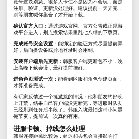
账号这块别急。很多人卡住不是因为不会玩，而是
注册、验证、更新没处理好。建议提前一天弄完，
别等朋友喊你集合了才开始下载。
确认官方入口
：通过游戏官网、官方公告或正规游
戏平台进入，别点搜索结果里乱七八糟的下载页。
完成账号安全设置
：能绑定的验证方式尽量提前弄
好，后面换设备或异地登录时会用到。
安装客户端后先更新
：韩服客户端更新包不小，晚
上高峰下载会慢，最好提前挂好。
进角色页测试一次
：能看到区服和角色创建页面，
才算准备完成。
有玩家反馈过一个挺尴尬的情况：他和朋友约好晚
上开荒，结果自己客户端没更新完，等进服时队友
已经刷到任务后半段了。韩服入坑最怕这种小问题
拖节奏，提前试一次真的有用。
进服卡顿、掉线怎么处理
韩服连接距离比较远，延迟和丢包会直接影响打