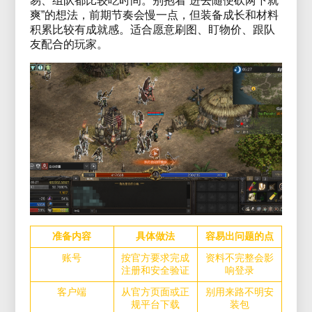
易、组队都比较吃时间。别抱着“进去随便砍两下就
爽”的想法，前期节奏会慢一点，但装备成长和材料
积累比较有成就感。适合愿意刷图、盯物价、跟队
友配合的玩家。
准备内容
具体做法
容易出问题的点
账号
按官方要求完成
资料不完整会影
注册和安全验证
响登录
客户端
从官方页面或正
别用来路不明安
规平台下载
装包