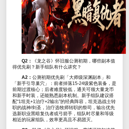
Q2：
《龙之谷》怀旧服公测初期，哪些副本值
得优先刷？新手组队有什么讲究？
A2：
公测初期优先刷「大师级深渊副本」和
「新手引导巢穴」：前者掉落15-24级紫色装备，是
前期过渡核心；后者难度较低，通关可领大量龙币
和新手时装，还能熟悉副本机制。新手组队建议搭
配“1坦克+1治疗+2输出”的经典阵容，坦克选战士转
职的战神/剑圣，治疗选牧师转职的祭司，输出优先
选新职业黑暗复仇者或弓箭手，组队时尽量和等级
相近的玩家组队，效率更高且不易团灭。