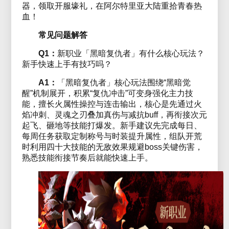
器，领取开服壕礼，在阿尔特里亚大陆重拾青春热
血！
常见问题解答
Q1：
新职业「黑暗复仇者」有什么核心玩法？
新手快速上手有技巧吗？
A1：
「黑暗复仇者」核心玩法围绕“黑暗觉
醒”机制展开，积累“复仇冲击”可变身强化主力技
能，擅长火属性操控与连击输出，核心是先通过火
焰冲刺、灵魂之刃叠加真伤与减抗buff，再衔接次元
起飞、砸地等技能打爆发。新手建议先完成每日、
每周任务获取定制称号与时装提升属性，组队开荒
时利用四十大技能的无敌效果规避boss关键伤害，
熟悉技能衔接节奏后就能快速上手。