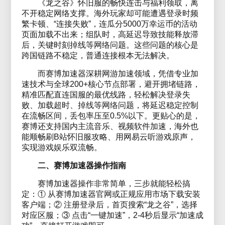
《龙之谷》怀旧服的畅快连击与福利领取，离
不开稳定网络支撑。海外玩家却可能遭遇登录时频
繁卡顿、“连接失败”，连瓜分5000万幸运币的活动
页面加载不出来；组队时，高延迟导致技能释放滞
后，关键时刻掉线等网络问题。这些问题的核心是
跨国链路不稳定，普通连接根本无法解决。
而赛博加速器深耕网游加速领域，凭借专业加
速技术与全球200+核心节点部署，避开拥堵链路，
精准匹配直连国服的最优线路，轻松解决登录失
败、加载超时、掉线等网络问题，将延迟稳定控制
在流畅区间，丢包率压至0.5%以下。更贴心的是，
赛博还支持国内主流音乐、视频软件加速，海外也
能顺畅刷B站怀旧服攻略、用网易云听游戏原声，
实现游戏娱乐双流畅。
二、赛博加速器操作指南
赛博加速器操作非常简单，三步就能轻松搞
定：① 从赛博加速器官网或正规应用市场下载安装
客户端；② 注册登录后，首页搜索“龙之谷”，选择
对应区服；③ 点击“一键加速”，2-4秒后显示“加速成