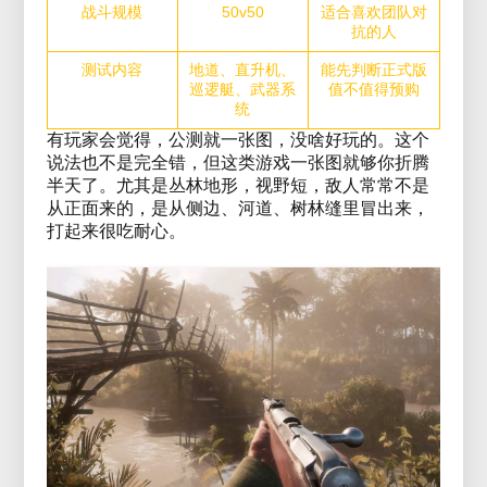
战斗规模
50v50
适合喜欢团队对
抗的人
测试内容
地道、直升机、
能先判断正式版
巡逻艇、武器系
值不值得预购
统
有玩家会觉得，公测就一张图，没啥好玩的。这个
说法也不是完全错，但这类游戏一张图就够你折腾
半天了。尤其是丛林地形，视野短，敌人常常不是
从正面来的，是从侧边、河道、树林缝里冒出来，
打起来很吃耐心。