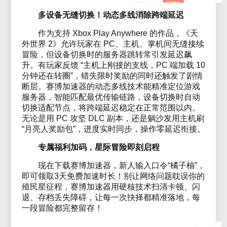
多设备无缝切换！动态多线消除跨端延迟
作为支持 Xbox Play Anywhere 的作品，《天
外世界 2》允许玩家在 PC、主机、掌机间无缝接续
冒险，但设备切换时的服务器跳转常引发延迟飙
升。有玩家反馈 “主机上刚接的支线，PC 端加载 10
分钟还在转圈”，错失限时奖励的同时还触发了剧情
断层。赛博加速器的动态多线技术能精准定位游戏
服务器，智能匹配最优传输链路，设备切换时自动
切换适配节点，将跨端延迟稳定在正常范围以内。
无论是用 PC 攻坚 DLC 副本，还是躺沙发用主机刷
“月亮人奖励包”，进度实时同步，操作零延迟衔接。
专属福利加码，星际冒险即刻启程
现在下载赛博加速器，新人输入口令“橘子柚”，
即可领取3天免费加速时长！别让网络问题耽误你的
殖民星征程，赛博加速器用硬核技术扫清卡顿、闪
退、存档丢失障碍，让每一次抉择都精准落地，每
一段冒险都完整留存！