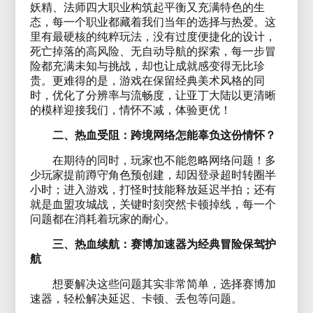
妖精、法师四大职业构筑起平衡又充满特色的生
态，每一个职业都藏着我们当年的选择与热爱。这
里有最硬核的纯粹玩法，没有过度便捷化的设计，
死亡掉落的高风险、无自动导航的探索，每一步冒
险都充满未知与挑战，却也让成就感变得无比珍
贵。更难得的是，游戏在保留经典美术风格的同
时，优化了分辨率与流畅度，让亚丁大陆以更清晰
的模样迎接我们，情怀不减，体验更优！
二、热血受阻：跨境网络怎能辜负这份情怀？
在期待的同时，玩家也不能忽略网络问题！多
少玩家提前蹲守角色预创建，却因登录超时转圈半
小时；进入游戏，打怪时技能释放延迟半拍；还有
就是血盟攻城战，关键时刻突然卡顿掉线，每一个
问题都在消耗着玩家的耐心。
三、热血续航：赛博加速器为经典冒险保驾护
航
想要解决这些问题其实非常简单，选择赛博加
速器，轻松解决延迟、卡顿、丢包等问题。