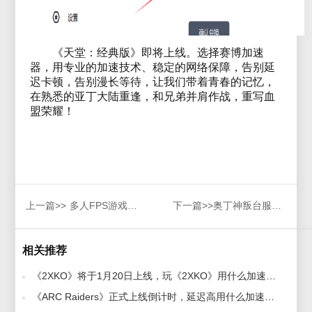
《天堂：经典版》即将上线。选择赛博加速
器，用专业的加速技术、稳定的网络保障，告别延
迟卡顿，告别漫长等待，让我们带着青春的记忆，
在熟悉的亚丁大陆重逢，和兄弟并肩作战，重写血
盟荣耀！
上一篇>>
多人FPS游戏《分裂门：竞技场战争》怎么汉化（分裂门：竞技场战争Splitgate汉化教程）|赛博加速器
下一篇>>
奥丁神叛台服预创建角色及选定服务器教程 赛博加速器
相关推荐
《2XKO》将于1月20日上线，玩《2XKO》用什么加速器好？好用无卡顿加速器推荐 2026-01-06
《ARC Raiders》正式上线倒计时，延迟高用什么加速器好？专业好用加速器推荐 2025-10-30