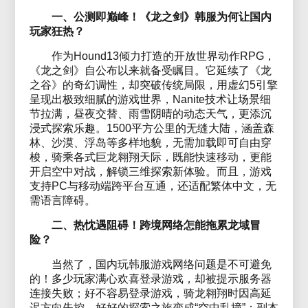
一、公测即巅峰！《龙之剑》韩服为何让国内
玩家狂热？
作为Hound13倾力打造的开放世界动作RPG，
《龙之剑》自公布以来就备受瞩目。它延续了《龙
之谷》的奇幻调性，却突破传统局限，用虚幻5引擎
呈现出极致细腻的游戏世界，Nanite技术让场景细
节拉满，昼夜交替、雨雪阴晴的动态天气，更添沉
浸式探索乐趣。1500平方公里的无缝大陆，涵盖森
林、沙漠、浮岛等多样地貌，无需加载即可自由穿
梭，骑乘各式巨龙翱翔天际，既能快速移动，更能
开启空中对战，解锁三维探索新体验。而且，游戏
支持PC与移动端跨平台互通，还适配繁体中文，无
需语言障碍。
二、热忱遇阻碍！跨境网络怎能拖累龙域冒
险？
当然了，国内玩韩服游戏网络问题是不可避免
的！多少玩家满心欢喜登录游戏，却被提示服务器
连接失败；好不容易登录游戏，骑龙翱翔时因高延
迟方向失控，好好的探索之旅变成“空中乱撞”；副本