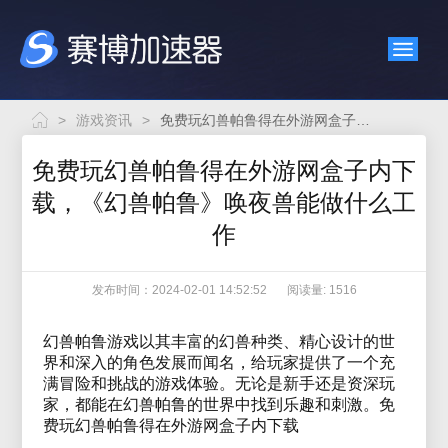
>
游戏资讯
>
免费玩幻兽帕鲁得在外游网盒子内下载，《幻兽帕鲁》唤夜兽能做什么工作
免费玩幻兽帕鲁得在外游网盒子内下
载，《幻兽帕鲁》唤夜兽能做什么工
作
发布时间：2024-02-01 14:52:52
阅读量: 1516
幻兽帕鲁游戏以其丰富的幻兽种类、精心设计的世
界和深入的角色发展而闻名，给玩家提供了一个充
满冒险和挑战的游戏体验。无论是新手还是资深玩
家，都能在幻兽帕鲁的世界中找到乐趣和刺激。免
费玩幻兽帕鲁得在外游网盒子内下载