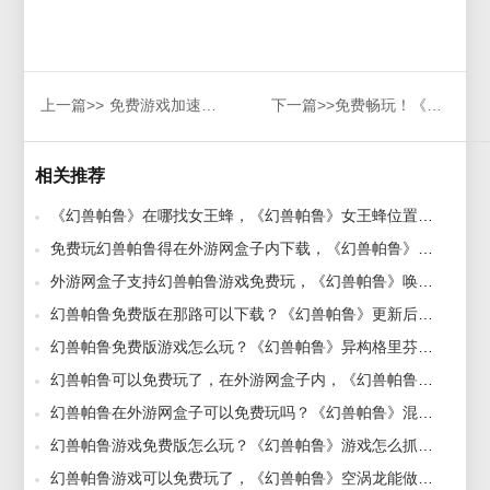
上一篇>>
免费游戏加速器分享：《最终幻想7：重制版》新概念设计图 BOSS设计理念
下一篇>>
免费畅玩！《The Alchemy Between Us》休闲短篇游戏PC版，探索人与游戏的奇妙融合！
相关推荐
《幻兽帕鲁》在哪找女王蜂，《幻兽帕鲁》女王蜂位置分享 2024-01-26
免费玩幻兽帕鲁得在外游网盒子内下载，《幻兽帕鲁》唤夜兽能做什么工作 2024-02-01
外游网盒子支持幻兽帕鲁游戏免费玩，《幻兽帕鲁》唤冬兽能做什么工作 2024-02-01
幻兽帕鲁免费版在那路可以下载？《幻兽帕鲁》更新后普通BOSS有什么加强 2024-02-01
幻兽帕鲁免费版游戏怎么玩？《幻兽帕鲁》异构格里芬能做什么工作 2024-02-01
幻兽帕鲁可以免费玩了，在外游网盒子内，《幻兽帕鲁》圣光骑士能做什么工作 2024-02-01
幻兽帕鲁在外游网盒子可以免费玩吗？《幻兽帕鲁》混沌骑士能做什么工作 2024-02-01
幻兽帕鲁游戏免费版怎么玩？《幻兽帕鲁》游戏怎么抓高塔塔主 2024-02-01
幻兽帕鲁游戏可以免费玩了，《幻兽帕鲁》空涡龙能做什么工作 2024-02-01