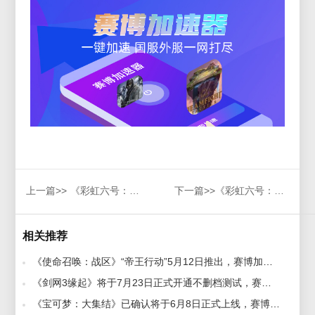
上一篇>>
《彩虹六号：异种》售后免费内容是什么，赛博加速器带来介绍
下一篇>>
《彩虹六号：异种》干员HIBANA怎么样？彩虹六号：异种干员HIBANA介绍
相关推荐
《使命召唤：战区》“帝王行动”5月12日推出，赛博加速器助力稳定畅玩 2022-04-22
《剑网3缘起》将于7月23日正式开通不删档测试，赛博加速器助力玩家稳定畅玩 2021-07-09
《宝可梦：大集结》已确认将于6月8日正式上线，赛博加速器助力畅玩 2023-06-05