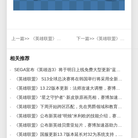
上一篇>>
《英雄联盟》客户端将进行整改升级，方便用户体验！
下一篇>>
《英雄联盟》将于2024年删除神话装备，使用赛博加速器不再卡顿
相关推荐
SEGA宣布《英雄连3》将于明日上线免费大型更新“蓝宝石豺狼行动”，赛博加速器为玩家带来最新资讯 2023-03-29
《英雄联盟》 S13全球总决赛将在韩国举行将采用全新的赛制，赛博加速器解决延迟高被踢 2023-01-13
《英雄联盟》13.22版本更新：法师攻速大调整，赛博加速器提供超低延迟稳定加速。 2023-11-09
《英雄联盟》“星之守护者”·新皮肤原画亮相，赛博加速器带来提前爆料 2022-06-27
《英雄联盟》下周开始跨区匹配，先在男爵领域和教育网大区测试，《赛博加速器》限免助力高速下载畅玩 2023-12-12
《英雄联盟》公布新英雄“明烛”米利欧的技能介绍，赛博加速器带你海外回国畅玩lol 2023-03-08
《英雄联盟》公布新英雄贝蕾亚短片，赛博加速器助力提升！ 2023-09-01
《英雄联盟》国服更新13.7版本延长对32为系统支持，赛博加速器带你体验畅爽射击 2023-04-06