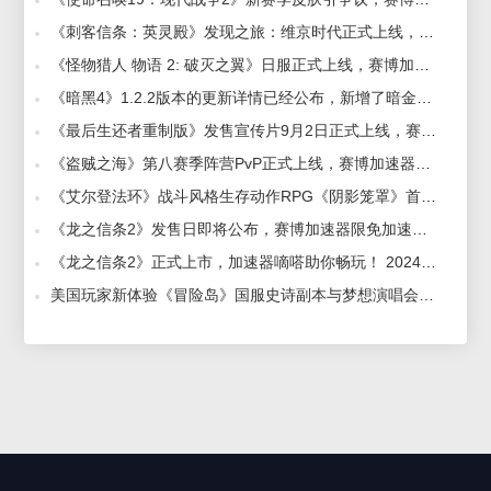
《刺客信条：英灵殿》发现之旅：维京时代正式上线，赛博加速器助你畅快游戏 2021-10-20
《怪物猎人 物语 2: 破灭之翼》日服正式上线，赛博加速器助力低延迟畅玩 2021-07-09
《暗黑4》1.2.2版本的更新详情已经公布，新增了暗金戒指，赛博加速器将帮助你畅玩游戏！ 2023-11-06
《最后生还者重制版》发售宣传片9月2日正式上线，赛博加速器帮助流畅玩！ 2022-08-25
《盗贼之海》第八赛季阵营PvP正式上线，赛博加速器帮你流畅游戏！ 2022-11-21
《艾尔登法环》战斗风格生存动作RPG《阴影笼罩》首个预告片公布，在赛博加速器的助力下流畅游玩！ 2023-06-09
《龙之信条2》发售日即将公布，赛博加速器限免加速助力 2023-11-30
《龙之信条2》正式上市，加速器嘀嗒助你畅玩！ 2024-03-22
美国玩家新体验《冒险岛》国服史诗副本与梦想演唱会同步，必备加速器助你畅玩！ 2024-10-16