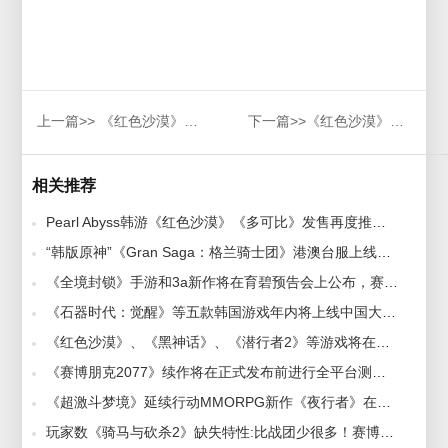
上一篇>>
《红色沙漠》PC版怎么样，《红色沙漠》用什么加速器好？
下一篇>>
《红色沙漠》个性化玩法曝光，《红色沙漠》用什么加速器比较好
相关推荐
Pearl Abyss韩游《红色沙漠》《多可比》发售再度推迟，《赛博加速器》免费极速畅玩 2023-12-12
“韩版原神”《Gran Saga：格兰骑士团》港澳台服上线公测，赛博加速器帮助玩家畅玩游戏 2022-12-02
《全境封锁》手游和3a新作将在育碧预告会上公布，赛博加速器为你带流畅游戏 2022-09-07
《石器时代：觉醒》等五款韩国游戏年内将上线中国大陆，赛博加速器为您推荐值得购买的游戏。 2023-05-12
《红色沙漠》、《黑神话》、《潜行者2》等游戏将在德国科隆展上展示，赛博加速器可助您畅玩低延迟游戏 2023-08-17
《赛博朋克2077》续作将在正式发布前进行全平台测试，赛博加速器助力玩家快速提光 2023-04-11
《超激斗梦境》延续行动MMORPG新作《夜行者》在韩上线，赛博加速器专线加速延迟低！ 2023-01-28
玩家数《骑马与砍杀2》缺失特性:比战团少很多！赛博加速器帮助玩家快速降低延迟 2023-01-10