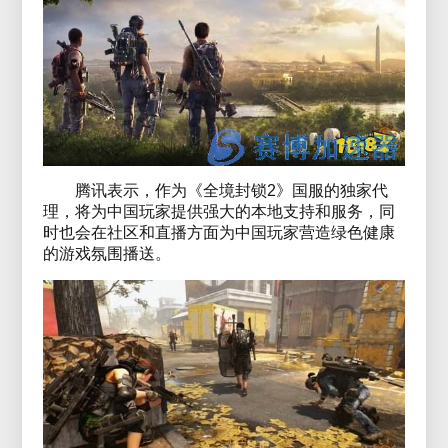
腾讯表示，作为《全境封锁2》国服的独家代
理，将为中国玩家提供强大的本地支持和服务，同
时也会在社区和直播方面为中国玩家营造绿色健康
的游戏氛围播送。