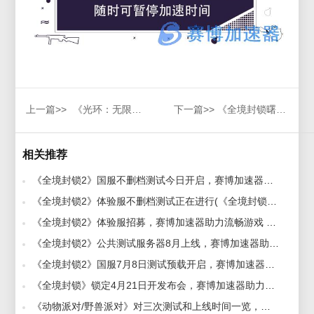
上一篇>>
《光环：无限》多人,模式,将有连续叙述内容，赛博加速器分享爆料
下一篇>>
《全境封锁曙光》今秋上线，预约送黄金M4！赛博加速器抢先爆料
相关推荐
《全境封锁2》国服不删档测试今日开启，赛博加速器助力流畅游戏体验！ 2023-04-27
《全境封锁2》体验服不删档测试正在进行(《全境封锁2》steam名称是什么?)，赛博加速器低延迟流畅联机 2023-05-16
《全境封锁2》体验服招募，赛博加速器助力流畅游戏 2023-07-25
《全境封锁2》公共测试服务器8月上线，赛博加速器助力海外回国加速畅玩 2022-07-07
《全境封锁2》国服7月8日测试预载开启，赛博加速器助力海外回国流畅加速玩 2022-07-06
《全境封锁》锁定4月21日开发布会，赛博加速器助力抢先体验 2023-04-20
《动物派对/野兽派对》对三次测试和上线时间一览，赛博加速器助力抢先体验 2023-08-31