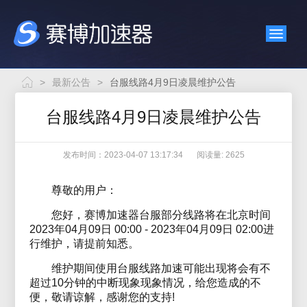
>
最新公告
>
台服线路4月9日凌晨维护公告
台服线路4月9日凌晨维护公告
发布时间：2023-04-07 13:17:34
阅读量: 2625
尊敬的用户：
您好，赛博加速器台服部分线路将在北京时间
2023年04月09日 00:00 - 2023年04月09日 02:00进
行维护，请提前知悉。
维护期间使用台服线路加速可能出现将会有不
超过10分钟的中断现象现象情况，给您造成的不
便，敬请谅解，感谢您的支持!