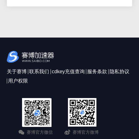
关于赛博
联系我们
cdkey充值查询
服务条款
隐私协议
用户权限
赛博官方微信
赛博官方微博