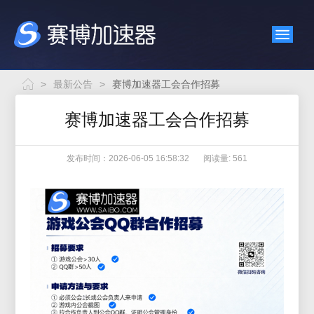
>
最新公告
>
赛博加速器工会合作招募
赛博加速器工会合作招募
发布时间：2026-06-05 16:58:32
阅读量: 561