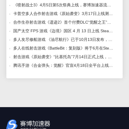
《喷射战士3》4月5日第5次祭典上线，赛博加速器流畅助力稳定联机 2023-03-17
卡普空多人合作射击游戏《原始袭变》3月17日上线测试，赛博加速器流畅助力稳定联机 2023-03-10
合作生存射击游戏《遗迹2》首个付费DLC“觉醒之王”将于11月14日正式上线，赛博加速器带来详细教程 2023-11-02
国产太空 FPS 游戏《边境》国区 4 月 13 日上线 Steam 平台，68 元起，赛博加速器助力畅快游玩 2023-04-10
多人友尽修船游戏 《油尽航行》已于10月13日发布，赛博加速器助力多人联机畅玩 2022-09-16
多人在线射击游戏《BattleBit：复刻版》将于6月在Steam抢测，赛博加速器助力扫荡战场 2023-05-22
射击游戏《原始袭变》“比基托岛”7月14日正式上线，赛博加速器助力抢先体验游戏 2023-04-17
腾讯手游《合金弹头：觉醒》官宣4月18日全平台上线，赛博加速器助力稳定联机 2023-04-03