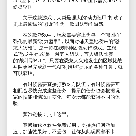
560显卡，GTX 1070/AMD RX 590显卡需要50 GB
硬盘空间。
关于这款游戏，人类最强大的“动力装甲”打败了
史上最凶猛的“恐龙”作为一款团队动作游戏。
在这款游戏中，玩家需要穿上为每一个“职业”而
强化的最新“动力盔甲”，以面对铺天盖地袭来的“恐
龙大灾难”。是一款在线特种团战动作游戏。主模
式“恐龙生存战”是一种五人组队，五人组队比赛
的“战斗型PvE”。只要在恐龙大灾难发生的区域比战
斗队更早完成新一代AI“利维坦”提示的各种任务，就
可以获胜。
有时候需要直接打败对方队伍，有时候需要互
相配合尽快完成这些任务。提示的任务也会根据玩
家的技能和情况而变化，每次玩都能获得不同的体
验。
蒸汽链接：点击这里。
赛博加速器软件免费试用，支持热门网游加
速，加速效果好，不丢包，让你从此玩网游不卡