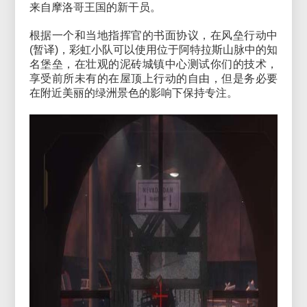
来自摩洛哥王国的新干员。
根据一个和当地指挥官的书面协议，在风垒行动中
(暂译)，彩虹小队可以使用位于阿特拉斯山脉中的知
名堡垒，在壮观的泥砖城镇中心测试你们的技术，
享受前所未有的在屋顶上行动的自由，但是务必要
在附近美丽的绿洲景色的影响下保持专注。