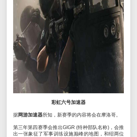
彩虹六号加速器
据
网游加速器
所知，新赛季的内容将会在摩洛哥。
第三年第四赛季会推出GIGR (特种部队名称)，会推
出一张象征了军事训练设施巅峰的地图，和绍两位