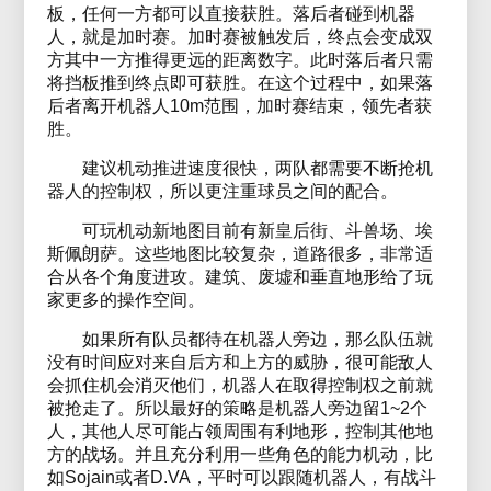
板，任何一方都可以直接获胜。落后者碰到机器
人，就是加时赛。加时赛被触发后，终点会变成双
方其中一方推得更远的距离数字。此时落后者只需
将挡板推到终点即可获胜。在这个过程中，如果落
后者离开机器人10m范围，加时赛结束，领先者获
胜。
建议机动推进速度很快，两队都需要不断抢机
器人的控制权，所以更注重球员之间的配合。
可玩机动新地图目前有新皇后街、斗兽场、埃
斯佩朗萨。这些地图比较复杂，道路很多，非常适
合从各个角度进攻。建筑、废墟和垂直地形给了玩
家更多的操作空间。
如果所有队员都待在机器人旁边，那么队伍就
没有时间应对来自后方和上方的威胁，很可能敌人
会抓住机会消灭他们，机器人在取得控制权之前就
被抢走了。所以最好的策略是机器人旁边留1~2个
人，其他人尽可能占领周围有利地形，控制其他地
方的战场。并且充分利用一些角色的能力机动，比
如Sojain或者D.VA，平时可以跟随机器人，有战斗