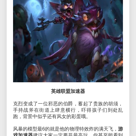
英雄联盟加速器
克烈变成了一位邪恶的伯爵，蓄起了贵族的胡须，
手持战斧在街道上肆意横行，吓得孩子们到处乱
跑，背景中似乎还有风女的彩蛋哦。
风暴的模型最6的就是他的物理特效炸的满天飞，
游
戏加速器
建议大家一定要开最高玩，你甚至能看到