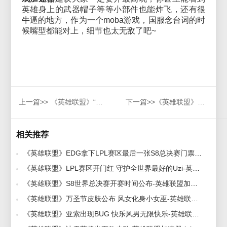
英雄身上的武器帽子等等小部件也能炸飞，还有很
牛逼的地方，作为一个moba游戏，国服念台词的时
候嘴型都能对上，细节也太无敌了吧~
上一篇>>
《英雄联盟》“星之守护者”·新皮肤原画亮相，赛博加速器带来提前爆料
下一篇>>
《英雄联盟》三个大区今晚停机维护预计 20 小时，维护完成后将打通“跨区匹配”功能
相关推荐
《英雄联盟》EDG拿下LPL赛区最后一张S8总决赛门票-英雄联盟加速器-LOL加速器 2018-09-18
《英雄联盟》LPL赛区开门红 守护全世界最好的Uzi-英雄联盟加速器-LOL加速器 2018-10-12
《英雄联盟》S8世界总决赛开赛时间公布-英雄联盟加速器-LOL加速器 2018-09-17
《英雄联盟》万圣节皮肤公布 风女化身小女巫-英雄联盟加速器-LOL加速器 2018-10-18
《英雄联盟》亚索出现BUG 快乐风男无限快乐-英雄联盟加速器-LOL加速器 2018-09-20