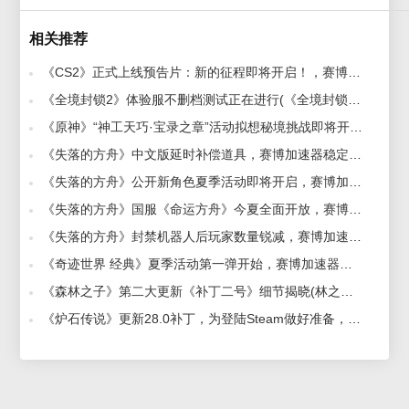
相关推荐
《CS2》正式上线预告片：新的征程即将开启！，赛博加速器率先支持内测加速 2023-09-28
《全境封锁2》体验服不删档测试正在进行(《全境封锁2》steam名称是什么?)，赛博加速器低延迟流畅联机 2023-05-16
《原神》“神工天巧·宝录之章”活动拟想秘境挑战即将开启，赛博加速器支持免费加速 2023-06-08
《失落的方舟》中文版延时补偿道具，赛博加速器稳定联机流畅夺冠 2023-01-13
《失落的方舟》公开新角色夏季活动即将开启，赛博加速器低延迟流程加速 2022-07-22
《失落的方舟》国服《命运方舟》今夏全面开放，赛博加速器帮你畅游无压力 2023-05-16
《失落的方舟》封禁机器人后玩家数量锐减，赛博加速器助力工作室稳定加速 2022-06-22
《奇迹世界 经典》夏季活动第一弹开始，赛博加速器支持下载加速 2022-07-15
《森林之子》第二大更新《补丁二号》细节揭晓(林之子第二颗散弹)，赛博加速器低延迟流畅夺宝 2023-03-28
《炉石传说》更新28.0补丁，为登陆Steam做好准备，赛博加速器提供超低延迟稳定加速。 2023-11-09