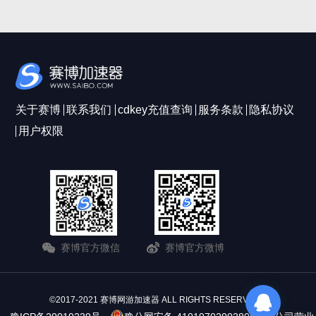
关于赛博
联系我们
cdkey充值查询
服务条款
隐私协议
用户权限
赛博官方微信
赛博官方微博
©2017-2021 赛博网游加速器 ALL RIGHTS RESERVERD