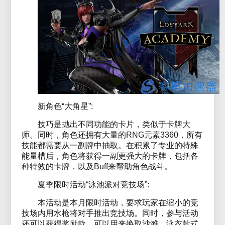
新角色“大角星”:
技巧是抛出不同功能的卡片，类似于卡牌大
师。同时，角色还拥有大量的RNG元素3360，所有
技能都需要从一副牌中抽取。在积累了专业的特殊
能量槽后，角色将获得一副更强大的卡牌，包括各
种特效的卡牌，以及Buff来帮助角色战斗。
夏季限时活动“泳池派对竞技场”:
本活动是本月限时活动，要求玩家在缩小的竞
技场内用水枪将对手推出竞技场。同时，参与活动
还可以获得奖励款，可以用来换取沙滩、泳衣款式