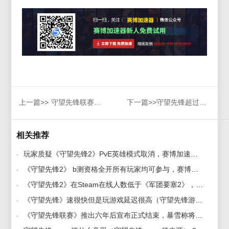
上一篇>>
守望先锋联赛宣布在韩举办比赛取消 最新计划或在本周公布
下一篇>>
守望先锋超过1270万美元慈善基金全部捐出-守望先锋加速器-OW加速器
相关推荐
玩家质疑《守望先锋2》PvE英雄模式取消，赛博加速器推荐海外玩守望先锋国服 2023-05-18
《守望先锋2》 b测资格全开所有玩家均可参与，赛博加速器推荐守望先锋2b测申请 2022-07-15
《守望先锋2》在Steam在线人数低于《军团要塞2》，守望先锋2Switch怎么登录？ 2023-08-17
《守望先锋》速很快但是玩游戏延迟很高（守望先锋游戏掉帧、卡顿解决办法） 2021-08-19
《守望先锋联赛》推出六年后宣布正式结束，暴雪称将《守望先锋联赛》转型/并将《守望先锋》的竞技性推向新的方向 2023-11-09