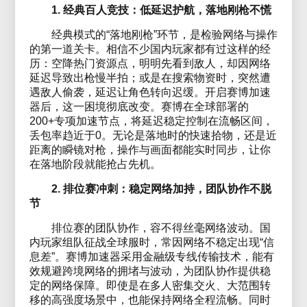
1. 经典百人竞技：低延迟护航，落地刚枪不慌
经典模式的“落地刚枪”环节，是检验网络与操作
的第一道关卡。相信不少国内玩家都有过这样的经
历：空降热门资源点，明明先看到敌人，却因网络
延迟导致出枪慢半拍；或是在搜索物资时，突然遭
遇敌人偷袭，延迟让角色转向迟缓。开启赛博加速
器后，这一困境彻底改变。赛博在全球部署的
200+专项加速节点，将延迟稳定控制在流畅区间，
丢包率趋近于0。无论是落地时的快速拾物，还是近
距离的瞬镜对枪，操作与画面都能实时同步，让你
在落地阶段就能抢占先机。
2. 排位赛冲刺：稳定网络加持，团队协作不脱
节
排位赛的团队协作，容不得丝毫网络波动。国
内玩家组队征战全球服时，常因网络不稳定出现“信
息差”。赛博加速器采用金融级专线传输技术，能有
效规避跨境网络的拥堵与波动，为团队协作提供稳
定的网络保障。即使是在多人密集交火、大范围转
移的高强度场景中，也能保持网络全程流畅。同时