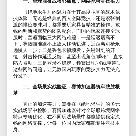
一、全球服征战核心痛点，网络拖垮竞技实力
《绝地求生》的魅力在于其高度拟真的战术竞
技体验，无论是经典的百人空降竞技，还是紧张刺
激的排位赛冲刺，都需要玩家具备精准的操作、敏
锐的判断和默契的团队配合。而国内玩家连接全球
服时，普遍面临三大网络难题：一是延迟居高不
下，导致瞄准跟不上敌人移动轨迹，近距离刚枪永
远慢人一步；二是丢包卡顿频发，关键时刻的开
镜、射击操作延迟反馈，甚至出现角色“瞬移”，直接
陷入被动；三是登录不稳定，频繁出现“掉线重连”。
这些网络问题，让无数国内玩家的竞技实力无法充
分发挥。
二、全场景实战验证，赛博加速器筑牢致胜根
基
真正的加速实力，需要在《绝地求生》的多元
实战场景中检验。赛博加速器针对全球服跨境网络
特点专项优化，在不同玩法场景中都能提供稳定流
畅的网络支撑，让每一位国内玩家都能专注竞技本
身。