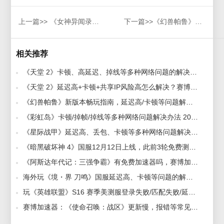
上一篇>>
《女神异闻录：夜幕魅影》无法连接服务器/连接失败解决方法
下一篇>>
《幻兽帕鲁》游戏联机进不去/无法登录/卡界面用什么加速器分享
相关推荐
《天堂 2》卡顿、高延迟、掉线等多种网络问题的解决办法 2025-10-09
《天堂 2》延迟高+卡顿+共享IP风险高怎么解决？赛博加速器一键解决！ 2025-11-11
《幻兽帕鲁》新版本畅玩指南，延迟高/卡顿等问题解决办法 2025-12-26
《彩虹岛》卡顿/掉帧/掉线等多种网络问题解决办法 2025-10-20
《星际战甲》延迟高、丢包、卡顿等多种网络问题解决办法 2025-12-24
《暗黑破坏神 4》国服12月12日上线，此前3轮免费测试，海外玩国服延迟高/卡顿怎么解决？ 2025-11-05
《阿斯达年代记：三强争霸》有免费加速器吗，赛博加速器免费解决延迟高卡顿 2024-04-10
海外玩《境・界 刀鸣》国服延迟高、卡顿等问题的解决办法，赛博加速器轻松解决 2025-10-14
玩《英雄联盟》S16 赛季美测服登录失败/匹配失败/延迟高等问题解决办法，好用加速器推荐 2025-12-02
赛博加速器：《使命召唤：战区》更新慢，报错等常见问题解决方法! 2020-03-12