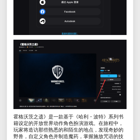
霍格沃茨之遗》是一款基于《哈利・波特》系列书
籍设定的开放世界动作角色扮演游戏。在旅程中，
玩家将造访那些熟悉的和陌生的地点，发现奇妙的
野兽，自定义角色并制造魔药，掌握施放咒语的技