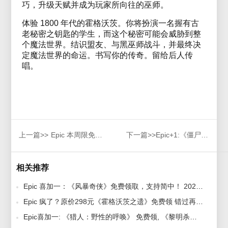
巧，升级天赋并成为玩家所向往的巫师。
体验 1800 年代的霍格沃茨。你将扮演一名握有古
老秘密之钥匙的学生，而这个秘密可能会威胁到整
个魔法世界。结识盟友、与黑巫师战斗，并最终决
定魔法世界的命运。书写你的传奇。留给后人传
唱。
上一篇>>
Epic 本周限免游戏《挺进地牢》《神之扳机》白嫖啦!
下一篇>>
Epic+1:《僵尸斯塔布斯》免费送,下周《睡梦杀机》
相关推荐
Epic 喜加一：《风暴奇侠》免费领取，支持简中！ 2020-08-20
Epic 疯了？原价298元《霍格沃茨之遗》免费领 错过再等一年 2025-12-13
Epic喜加一: 《猎人：野性的呼唤》 免费领, 《黎明杀机》下周免费 2021-11-26