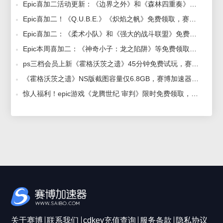
Epic喜加二活动更新：《边界之外》和《森林四重奏》限时领取，赛博加速器为您呈现 2023-09-21
Epic喜加二！《Q.U.B.E.》《炽焰之帆》免费领取，赛博加速器轻松掌控战场 2023-10-16
Epic喜加二：《柔术小队》和《强大的战斗联盟》免费领，赛博加速器助你掌控战场 2023-12-01
Epic本周喜加二：《神奇小子：龙之陷阱》等免费领取-赛博加速器 2022-07-15
ps三档会员上新《霍格沃茨之遗》45分钟免费试玩，赛博加速器免费试玩已开启 2023-06-06
《霍格沃茨之遗》NS版截图容量仅6.8GB，赛博加速器助力玩家畅玩游戏 2023-10-20
惊人福利！epic游戏《龙腾世纪 审判》限时免费领取，错过不再有！ 2024-05-17
关于赛博
联系我们
cdkey充值查询
服务条款
隐私协议