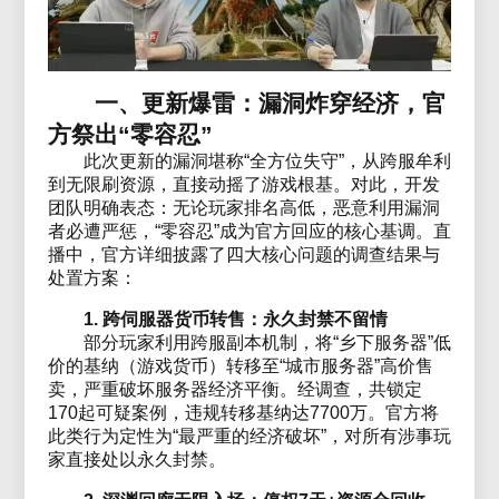
一、更新爆雷：漏洞炸穿经济，官
方祭出“零容忍”
此次更新的漏洞堪称“全方位失守”，从跨服牟利
到无限刷资源，直接动摇了游戏根基。对此，开发
团队明确表态：无论玩家排名高低，恶意利用漏洞
者必遭严惩，“零容忍”成为官方回应的核心基调。直
播中，官方详细披露了四大核心问题的调查结果与
处置方案：
1. 跨伺服器货币转售：永久封禁不留情
部分玩家利用跨服副本机制，将“乡下服务器”低
价的基纳（游戏货币）转移至“城市服务器”高价售
卖，严重破坏服务器经济平衡。经调查，共锁定
170起可疑案例，违规转移基纳达7700万。官方将
此类行为定性为“最严重的经济破坏”，对所有涉事玩
家直接处以永久封禁。