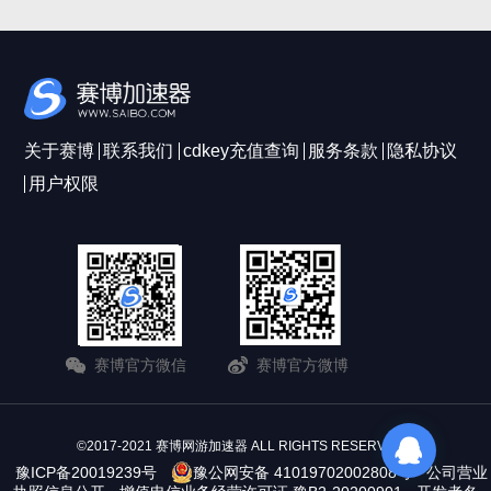
关于赛博
联系我们
cdkey充值查询
服务条款
隐私协议
用户权限
赛博官方微信
赛博官方微博
©2017-2021 赛博网游加速器 ALL RIGHTS RESERVERD
豫ICP备20019239号
豫公网安备 41019702002808号
公司营业