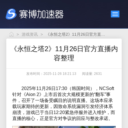
>
游戏资讯
>
《永恒之塔2》11月26日官方直播内容整理
《永恒之塔2》11月26日官方直播内
容整理
发布时间：2025-11-26 18:21:13
阅读量: 2631
2025年11月26日17:30（韩国时间），NCSoft
针对《Aion 2》上市后首次大规模更新的“翻车”事
件，召开了一场备受瞩目的说明直播。这场本应承
载玩家期待的更新，因致命系统漏洞引发经济体系
崩溃，游戏已于当日12:20紧急停服并进入维护，而
直播的核心，正是官方对争议的回应与整改承诺。