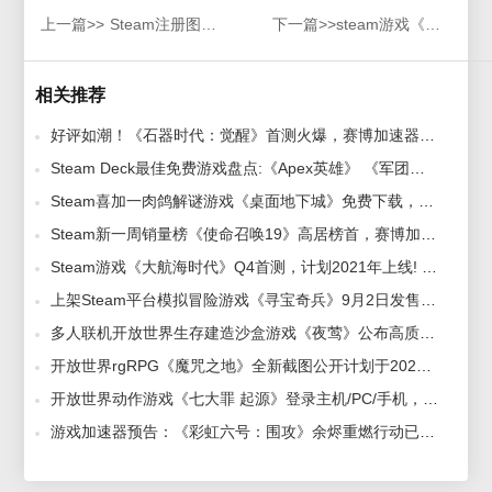
上一篇>>
Steam注册图文教程新账号轻松创建，详细图文教程带你注册Steam
下一篇>>
steam游戏《星际战甲》分享 哪个加速器可以解决延迟问题？
相关推荐
好评如潮！《石器时代：觉醒》首测火爆，赛博加速器畅玩 2023-07-17
Steam Deck最佳免费游戏盘点:《Apex英雄》 《军团要塞2》等，赛博加速器助力主机游戏加速 2023-01-23
Steam喜加一肉鸽解谜游戏《桌面地下城》免费下载，赛博加速器带你体验快节奏游戏 2023-04-19
Steam新一周销量榜《使命召唤19》高居榜首，赛博加速器满速下载加速玩 2022-10-31
Steam游戏《大航海时代》Q4首测，计划2021年上线! 2020-09-01
上架Steam平台模拟冒险游戏《寻宝奇兵》9月2日发售，赛博加速器为你盘哪些游戏值得买 2023-05-31
多人联机开放世界生存建造沙盒游戏《夜莺》公布高质量A测内截图，赛博加速器一个顶俩 2023-06-27
开放世界rgRPG《魔咒之地》全新截图公开计划于2023年1月24日上线，赛博加速器提前爆料 2022-09-14
开放世界动作游戏《七大罪 起源》登录主机/PC/手机，赛博加速器助力极速游戏 2022-02-03
游戏加速器预告：《彩虹六号：围攻》余烬重燃行动已上线 更新游戏设计 2019-09-12