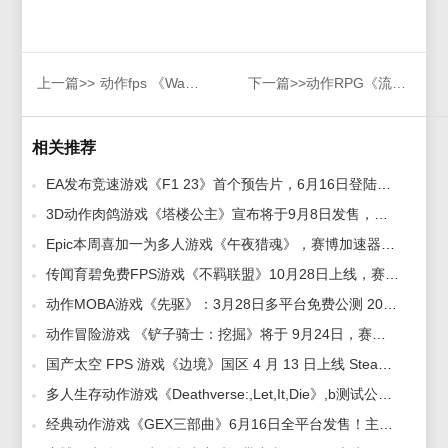
上一篇>>
动作fps 《Wanted：Dead》战斗预，赛博加速器帮助稳定联机
下一篇>>
动作RPG《流放之路》四月资料片“熔炉”新玩法内容细节公开，赛博加速器流畅开玩新赛季
相关推荐
EA发布竞速游戏《F1 23》首个预告片，6月16日登陆多平台，赛博加速器加速开启新游戏 2023-05-05
3D动作肉鸽游戏《塔楼公主》宣布将于9月8日发售，赛博加速器率先支持加速 2022-08-25
Epic本周喜加一为多人游戏《午夜猎魂》，赛博加速器免费试玩已开启！ 2023-06-01
传闻育碧免费FPS游戏《不羁联盟》10月28日上线，赛博加速器提供限免加速，助畅吃鸡！ 2023-10-09
动作MOBA游戏《先驱》：3月28日多平台免费公测 2024-03-12
动作冒险游戏 《铲子骑士：挖掘》将于 9月24日，赛博加速器率先支持加速 2022-09-02
国产太空 FPS 游戏《边境》国区 4 月 13 日上线 Steam 平台，68 元起，赛博加速器助力畅快游玩 2023-04-10
多人生存动作游戏《Deathverse:,Let,It,Die》,b测试公告5月29日上线,赛博加速器助你成为版本之子 2022-05-20
经典动作游戏《GEX三部曲》6月16日全平台发售！主机/PC同步推出，期待你的回归！ 2025-05-16