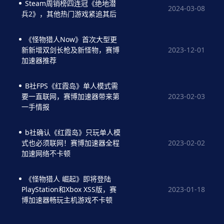
Steam周销榜四连冠《绝地潜
2024-03-08
兵2》，其他热门游戏紧追其后
《怪物猎人Now》首次大型更
2023-12-01
新新增双剑长枪及新怪物，赛博
加速器推荐
B社FPS《红霞岛》单人模式需
2023-02-03
要一直联网，赛博加速器带来第
一手情报
b社确认《红霞岛》只玩单人模
2023-02-02
式也必须联网！赛博加速器全程
加速网络不卡顿
《怪物猎人 崛起》即将登陆
2023-01-18
PlayStation和Xbox XSS版，赛
博加速器畅玩主机游戏不卡顿